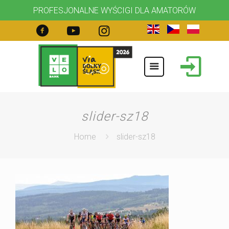
PROFESJONALNE WYŚCIGI DLA AMATORÓW
slider-sz18
Home
slider-sz18