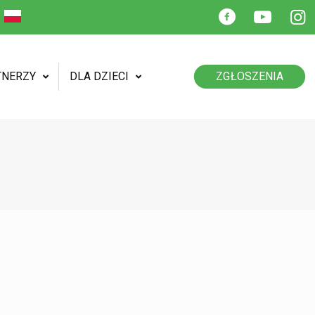
TNERZY
DLA DZIECI
ZGŁOSZENIA