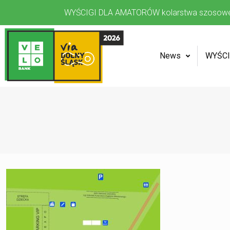
WYŚCIGI DLA AMATORÓW kolarstwa szosow
News
WYŚCI