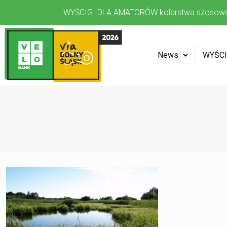
WYŚCIGI DLA AMATORÓW kolarstwa szosow
News
WYŚCI