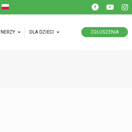
TNERZY
DLA DZIECI
ZGŁOSZENIA