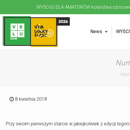
WYŚCIGI DLA AMATORÓW kolarstwa szosow
News
WYŚCI
Num
Ho
8 kwietnia 2018
Przy swoim pierwszym starcie w jakiejkolwiek z edycji tego