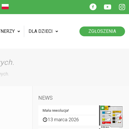
TNERZY
DLA DZIECI
ZGŁOSZENIA
ych.
wych.
NEWS
Mała rewolucja!
13 marca 2026