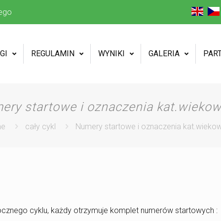
ego
GI
REGULAMIN
WYNIKI
GALERIA
PAR
ery startowe i oznaczenia kat.wiekow
me
cały cykl
Numery startowe i oznaczenia kat.wieko
rocznego cyklu, każdy otrzymuje komplet numerów startowych :