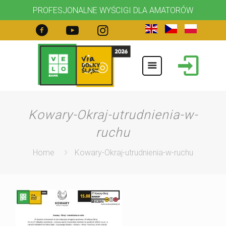
PROFESJONALNE WYŚCIGI DLA AMATORÓW
Kowary-Okraj-utrudnienia-w-
ruchu
Home
Kowary-Okraj-utrudnienia-w-ruchu