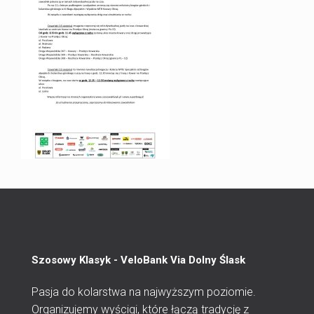
Szosowy Klasyk - VeloBank Via Dolny Ślask
Pasja do kolarstwa na najwyższym poziomie.
Organizujemy wyścigi, które łączą tradycję z