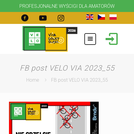
PROFESJONALNE WYŚCIGI DLA AMATORÓW
FB post VELO VIA 2023_55
Home
FB post VELO VIA 2023_55