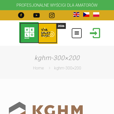
PROFESJONALNE WYŚCIGI DLA AMATORÓW
kghm-300×200
Home
kghm-300×200