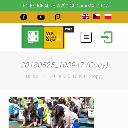
PROFESJONALNE WYŚCIGI DLA AMATORÓW
20180525_103947 (Copy)
Home
20180525_103947 (Copy)