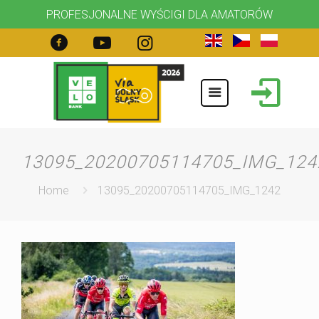
PROFESJONALNE WYŚCIGI DLA AMATORÓW
13095_20200705114705_IMG_124
Home
13095_20200705114705_IMG_1242