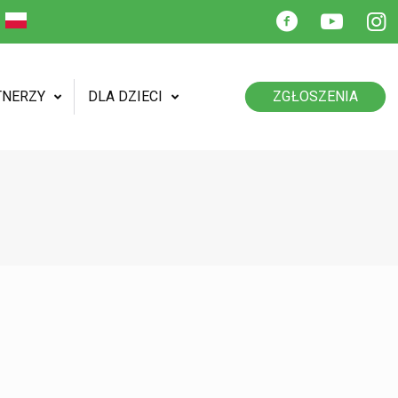
TNERZY
DLA DZIECI
ZGŁOSZENIA