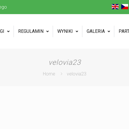
ego
GI
REGULAMIN
WYNIKI
GALERIA
PAR
velovia23
Home
velovia23