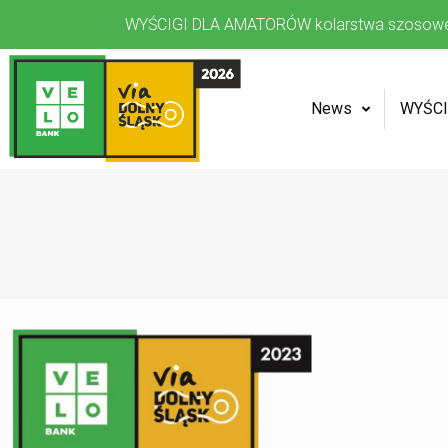
WYŚCIGI DLA AMATORÓW kolarstwa szosow
News
WYŚCI