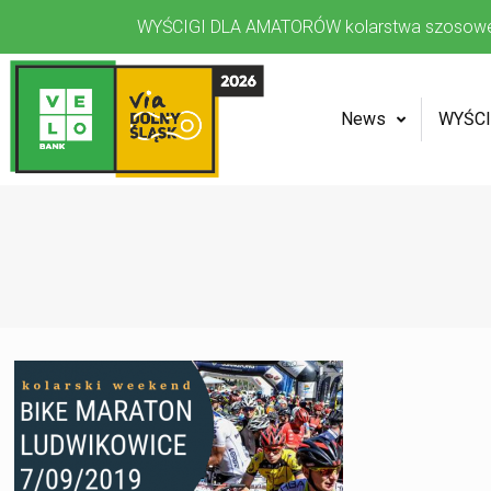
WYŚCIGI DLA AMATORÓW kolarstwa szosow
News
WYŚCI