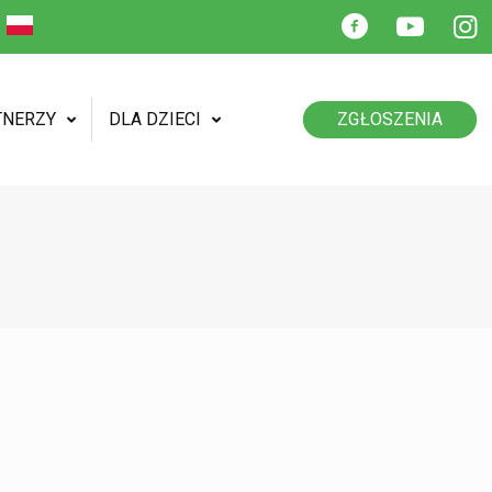
TNERZY
DLA DZIECI
ZGŁOSZENIA